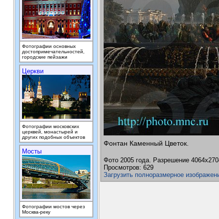
Фотографии основных
достопримечательностей,
городские пейзажи
Церкви
Фотографии московских
церквей, монастырей и
других подобных объектов
Фонтан Каменный Цветок.
Мосты
Фото 2005 года. Разрешение 4064х270
Просмотров: 629
Загрузить полноразмерное изображен
Фотографии мостов через
Москва-реку