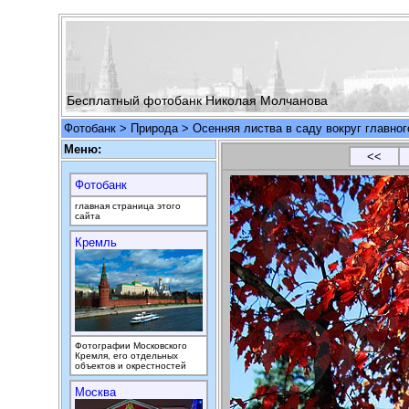
Бесплатный фотобанк Николая Молчанова
Фотобанк
>
Природа
> Осенняя листва в саду вокруг главног
Меню:
<<
Фотобанк
главная страница этого
сайта
Кремль
Фотографии Московского
Кремля, его отдельных
объектов и окрестностей
Москва