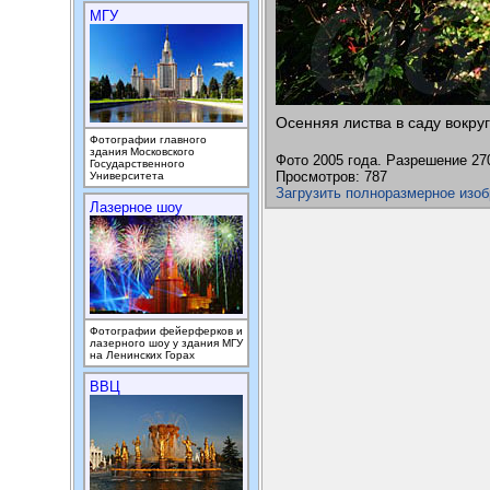
МГУ
Осенняя листва в саду вокруг
Фотографии главного
здания Московского
Фото 2005 года. Разрешение 27
Государственного
Просмотров: 787
Университета
Загрузить полноразмерное изо
Лазерное шоу
Фотографии фейерферков и
лазерного шоу у здания МГУ
на Ленинских Горах
ВВЦ