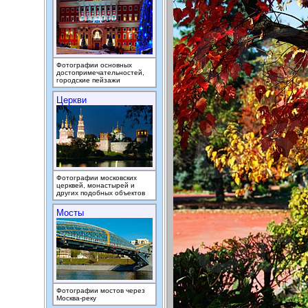
Фотографии основных
достопримечательностей,
городские пейзажи
Церкви
Фотографии московских
церквей, монастырей и
других подобных объектов
Мосты
Фотографии мостов через
Москва-реку