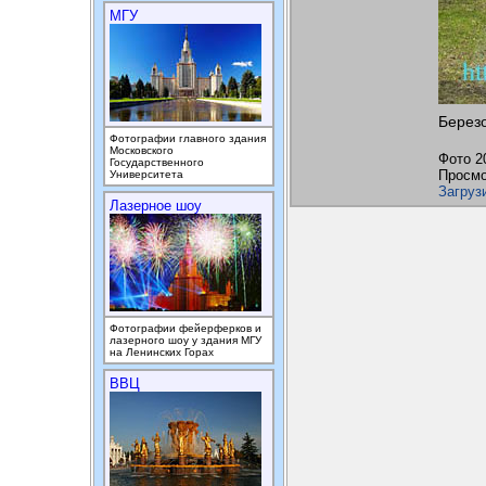
МГУ
Березо
Фотографии главного здания
Московского
Фото 2
Государственного
Просмо
Университета
Загруз
Лазерное шоу
Фотографии фейерферков и
лазерного шоу у здания МГУ
на Ленинских Горах
ВВЦ