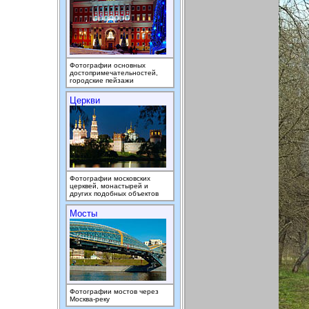
Фотографии основных
достопримечательностей,
городские пейзажи
Церкви
Фотографии московских
церквей, монастырей и
других подобных объектов
Мосты
Фотографии мостов через
Москва-реку