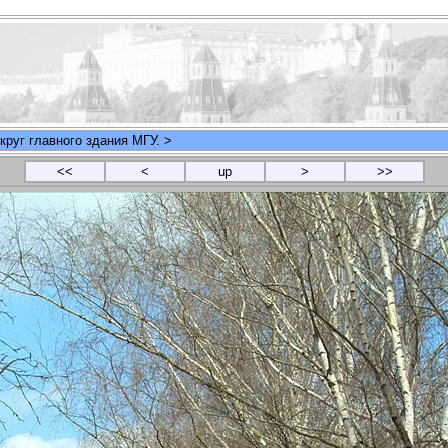
круг главного здания МГУ. >
<<
<
up
>
>>