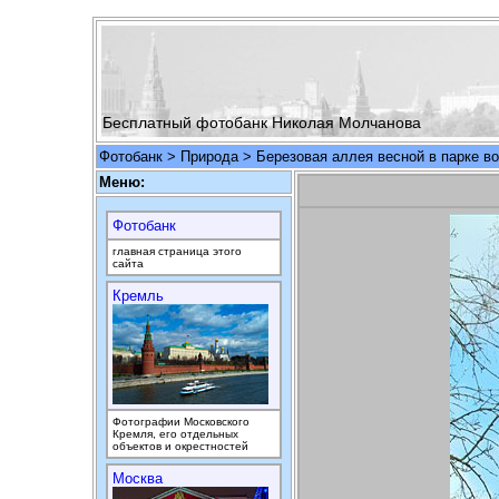
Бесплатный фотобанк Николая Молчанова
Фотобанк
>
Природа
> Березовая аллея весной в парке во
Меню:
Фотобанк
главная страница этого
сайта
Кремль
Фотографии Московского
Кремля, его отдельных
объектов и окрестностей
Москва