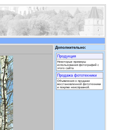
Дополнительно:
Продукция
Некоторые примеры
использования фотографий с
этого сайта
Продажа фототехники
Объявления о продаже
восстановленной фототехники
и покупке неисправной.