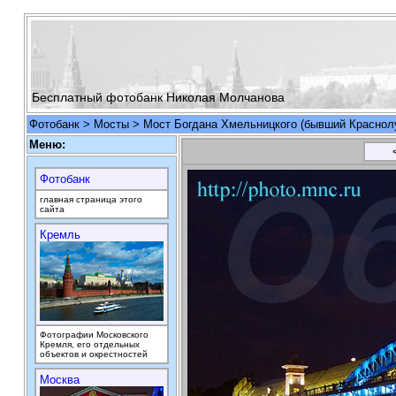
Бесплатный фотобанк Николая Молчанова
Фотобанк
>
Мосты
> Мост Богдана Хмельницкого (бывший Краснолу
Меню:
Фотобанк
главная страница этого
сайта
Кремль
Фотографии Московского
Кремля, его отдельных
объектов и окрестностей
Москва