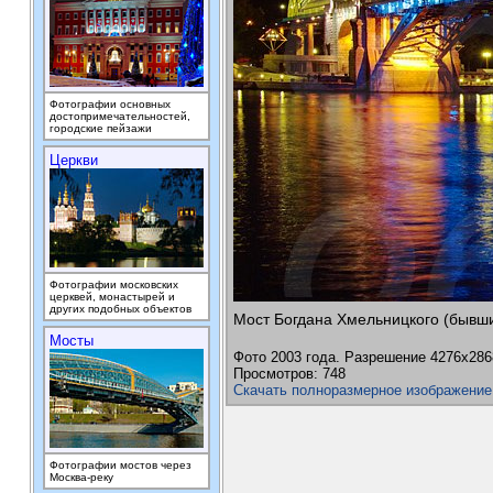
Фотографии основных
достопримечательностей,
городские пейзажи
Церкви
Фотографии московских
церквей, монастырей и
других подобных объектов
Мост Богдана Хмельницкого (бывши
Мосты
Фото 2003 года. Разрешение 4276х286
Просмотров: 748
Скачать полноразмерное изображение
Фотографии мостов через
Москва-реку