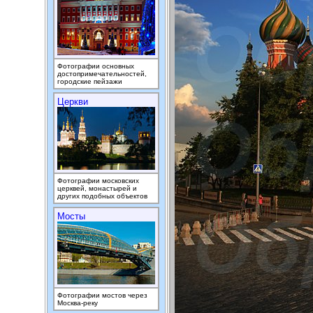
Фотографии основных
достопримечательностей,
городские пейзажи
Церкви
Фотографии московских
церквей, монастырей и
других подобных объектов
Мосты
Фотографии мостов через
Москва-реку