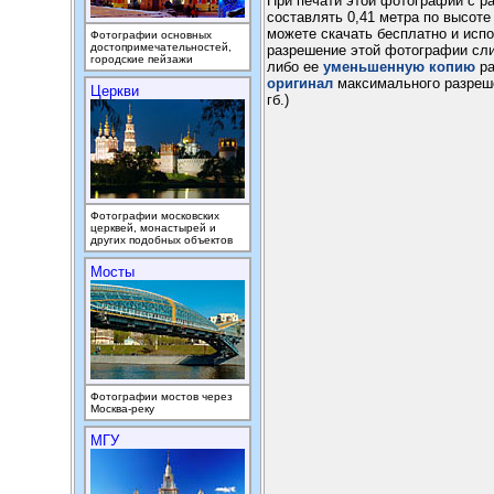
При печати этой фотографии с ра
составлять 0,41 метра по высоте
можете скачать бесплатно и исп
Фотографии основных
достопримечательностей,
разрешение этой фотографии сли
городские пейзажи
либо ее
уменьшенную копию
ра
оригинал
максимального разреше
Церкви
гб.)
Фотографии московских
церквей, монастырей и
других подобных объектов
Мосты
Фотографии мостов через
Москва-реку
МГУ