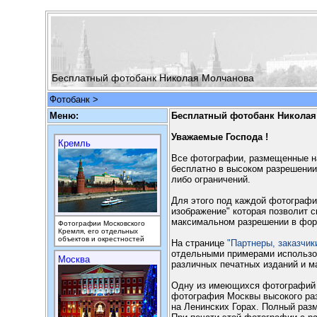
Бесплатный фотобанк Николая Молчанова
Фотобанк
>
Меню:
Бесплатный фотобанк Николая
Уважаемые Господа !
Кремль
Все фотографии, размещенные на
бесплатно в высоком разрешении
либо ограничений.
Для этого под каждой фотографи
изображение" которая позволит 
максимальном разрешении в форм
Фотографии Московского
Кремля, его отдельных
объектов и окрестностей
На странице
"Партнеры, заказчик
отдельными примерами использов
Москва
различных печатных изданий и м
Одну из имеющихся фотографий 
фотография Москвы высокого раз
на Ленинских Горах. Полный раз